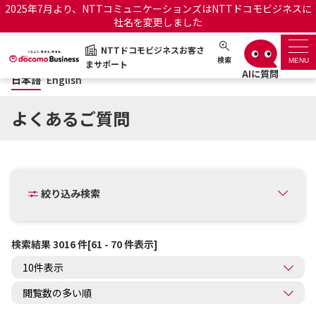
2025年7月より、NTTコミュニケーションズはNTTドコモビジネスに
社名を変更しました
日本語
English
NTTドコモビジネスお客さ
NTTドコモビジネスお客さまサポート
検索
MENU
まサポート
日本語
English
サポートトップ
よくあるご質問
サービス名から探す
履歴・お気に入り
絞り込み検索
お知らせ
サポートサイトの使い方
検索結果 3016 件[61 - 70 件表示]
工事・故障情報通知サー
OCNのお客さまはこちら
ビス
オフィシャルサイト