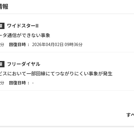
情報
ワイドスターII
障
ータ通信ができない事象
5分
回復日時
2026年04月02日 09時36分
フリーダイヤル
障
ビスにおいて一部回線にてつながりにくい事象が発生
8分
回復日時
-
す