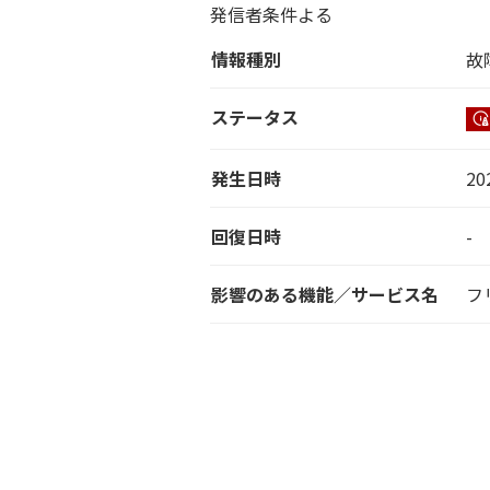
発信者条件よる
情報種別
故
ステータス
発生日時
20
回復日時
-
影響のある機能／サービス名
フ