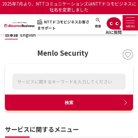
2025年7月より、NTTコミュニケーションズはNTTドコモビジネスに
バーチャルアシスタント あおい
社名を変更しました
日本語
English
NTTドコモビジネスお客さ
NTTドコモビジネスお客さまサポート
検索
MENU
まサポート
日本語
English
サポートトップ
Menlo Security
サービス名から探す
履歴・お気に入り
お知らせ
サポートサイトの使い方
検索
工事・故障情報通知サー
OCNのお客さまはこちら
ビス
サービスに関するメニュー
オフィシャルサイト