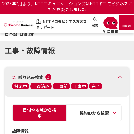
2025年7月より、NTTコミュニケーションズはNTTドコモビジネスに
社名を変更しました
日本語
English
NTTドコモビジネスお客さ
NTTドコモビジネスお客さまサポート
検索
MENU
まサポート
日本語
English
サポートトップ
工事・故障情報
サービス名から探す
履歴・お気に入り
絞り込み検索
5
対応中
回復済み
工事前
工事中
完了
お知らせ
サポートサイトの使い方
工事・故障情報通知サー
OCNのお客さまはこちら
ビス
日付や地域から検
契約IDから検索
索
オフィシャルサイト
故障情報