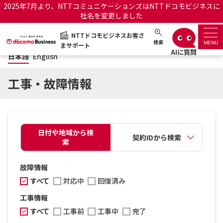
2025年7月より、NTTコミュニケーションズはNTTドコモビジネスに
社名を変更しました
日本語
English
NTTドコモビジネスお客さ
NTTドコモビジネスお客さまサポート
検索
MENU
まサポート
日本語
English
サポートトップ
工事・故障情報
サービス名から探す
履歴・お気に入り
日付や地域から検
契約IDから検索
索
お知らせ
サポートサイトの使い方
故障情報
工事・故障情報通知サー
OCNのお客さまはこちら
すべて
対応中
回復済み
ビス
工事情報
オフィシャルサイト
すべて
工事前
工事中
完了