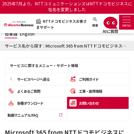
2025年7月より、NTTコミュニケーションズはNTTドコモビジネスに
社名を変更しました
日本語
English
NTTドコモビジネスお客さ
NTTドコモビジネスお客さまサポート
検索
MENU
まサポート
日本語
English
サポートトップ
サービス名から探す : Microsoft 365 from NTTドコモビジネスに関するお問い合わせ
サービス名から探す
サービスに関するメニュー・サポート情報
履歴・お気に入り
サービスページへ戻る
ご利用ガイド
お知らせ
サポートサイトの使い方
よくあるご質問
工事・故障情報
各種ダウンロード
お問い合わせ
工事・故障情報通知サー
OCNのお客さまはこちら
ビス
動画マニュアル/FAQ
オフィシャルサイト
Microsoft 365 from NTTドコモビジネスに