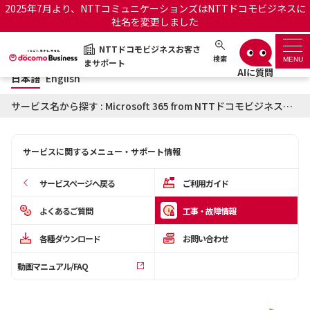
2025年7月より、NTTコミュニケーションズはNTTドコモビジネスに
社名を変更しました
日本語
English
NTTドコモビジネスお客さ
NTTドコモビジネスお客さまサポート
検索
MENU
まサポート
日本語
English
サポートトップ
サービス名から探す : Microsoft 365 from NTTドコモビジネスに関する工事・故障情報
サービス名から探す
サービスに関するメニュー・サポート情報
履歴・お気に入り
サービスページへ戻る
ご利用ガイド
お知らせ
サポートサイトの使い方
よくあるご質問
工事・故障情報
各種ダウンロード
お問い合わせ
工事・故障情報通知サー
OCNのお客さまはこちら
ビス
動画マニュアル/FAQ
オフィシャルサイト