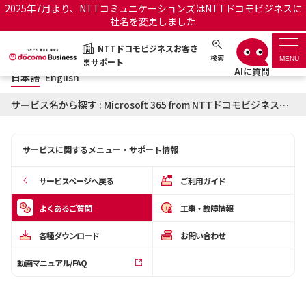
2025年7月より、NTTコミュニケーションズはNTTドコモビジネスに
社名を変更しました
日本語
English
NTTドコモビジネスお客さ
NTTドコモビジネスお客さまサポート
検索
MENU
まサポート
日本語
English
サポートトップ
サービス名から探す : Microsoft 365 from NTTドコモビジネスに関するよくあるご質問
サービス名から探す
サービスに関するメニュー・サポート情報
履歴・お気に入り
サービスページへ戻る
ご利用ガイド
お知らせ
サポートサイトの使い方
よくあるご質問
工事・故障情報
各種ダウンロード
お問い合わせ
工事・故障情報通知サー
OCNのお客さまはこちら
ビス
動画マニュアル/FAQ
オフィシャルサイト