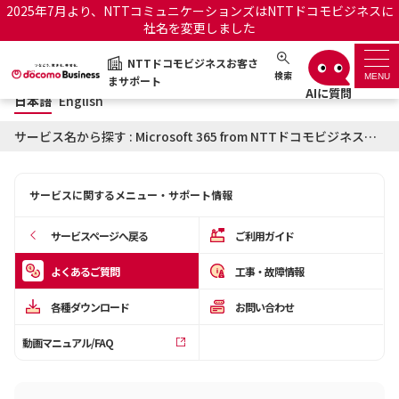
2025年7月より、NTTコミュニケーションズはNTTドコモビジネスに
社名を変更しました
日本語
English
NTTドコモビジネスお客さ
NTTドコモビジネスお客さまサポート
検索
MENU
まサポート
日本語
English
サポートトップ
サービス名から探す : Microsoft 365 from NTTドコモビジネスに関するよくあるご質問
サービス名から探す
サービスに関するメニュー・サポート情報
履歴・お気に入り
サービスページへ戻る
ご利用ガイド
お知らせ
サポートサイトの使い方
よくあるご質問
工事・故障情報
各種ダウンロード
お問い合わせ
工事・故障情報通知サー
OCNのお客さまはこちら
ビス
動画マニュアル/FAQ
オフィシャルサイト