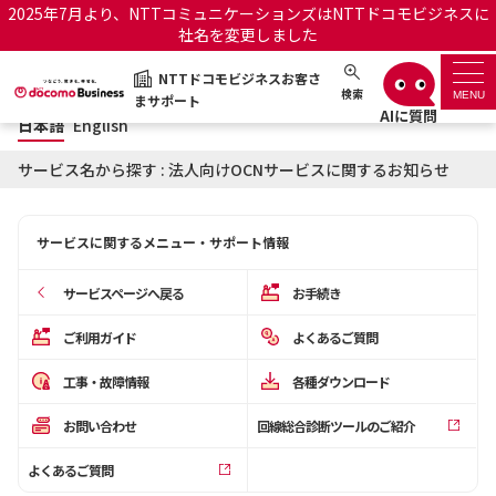
2025年7月より、NTTコミュニケーションズはNTTドコモビジネスに
社名を変更しました
日本語
English
NTTドコモビジネスお客さ
NTTドコモビジネスお客さまサポート
検索
MENU
まサポート
日本語
English
サポートトップ
サービス名から探す : 法人向けOCNサービスに関するお知らせ
サービス名から探す
サービスに関するメニュー・サポート情報
履歴・お気に入り
サービスページへ戻る
お手続き
お知らせ
サポートサイトの使い方
ご利用ガイド
よくあるご質問
工事・故障情報
各種ダウンロード
工事・故障情報通知サー
OCNのお客さまはこちら
ビス
お問い合わせ
回線総合診断ツールのご紹介
オフィシャルサイト
よくあるご質問