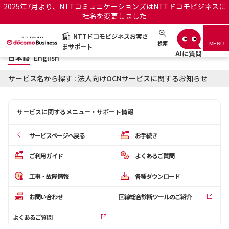
2025年7月より、NTTコミュニケーションズはNTTドコモビジネスに
社名を変更しました
日本語
English
NTTドコモビジネスお客さ
NTTドコモビジネスお客さまサポート
検索
MENU
まサポート
日本語
English
サポートトップ
サービス名から探す : 法人向けOCNサービスに関するお知らせ
サービス名から探す
サービスに関するメニュー・サポート情報
履歴・お気に入り
サービスページへ戻る
お手続き
お知らせ
サポートサイトの使い方
ご利用ガイド
よくあるご質問
工事・故障情報
各種ダウンロード
工事・故障情報通知サー
OCNのお客さまはこちら
ビス
お問い合わせ
回線総合診断ツールのご紹介
オフィシャルサイト
よくあるご質問