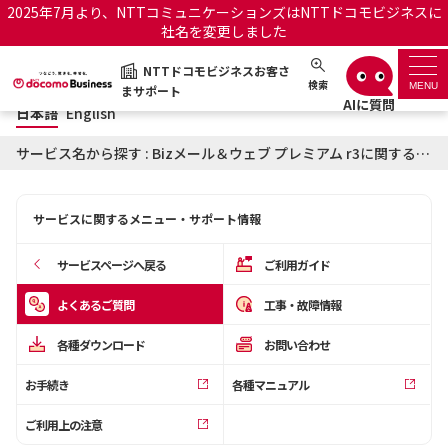
2025年7月より、NTTコミュニケーションズはNTTドコモビジネスに
社名を変更しました
日本語
English
NTTドコモビジネスお客さ
NTTドコモビジネスお客さまサポート
検索
MENU
まサポート
日本語
English
サポートトップ
サービス名から探す : Bizメール＆ウェブ プレミアム r3に関するよくあるご質問
サービス名から探す
サービスに関するメニュー・サポート情報
履歴・お気に入り
サービスページへ戻る
ご利用ガイド
お知らせ
サポートサイトの使い方
よくあるご質問
工事・故障情報
各種ダウンロード
お問い合わせ
工事・故障情報通知サー
OCNのお客さまはこちら
ビス
お手続き
各種マニュアル
オフィシャルサイト
ご利用上の注意