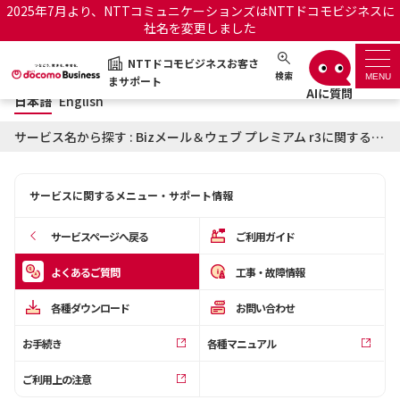
2025年7月より、NTTコミュニケーションズはNTTドコモビジネスに
社名を変更しました
日本語
English
NTTドコモビジネスお客さ
NTTドコモビジネスお客さまサポート
検索
MENU
まサポート
日本語
English
サポートトップ
サービス名から探す : Bizメール＆ウェブ プレミアム r3に関するよくあるご質問
サービス名から探す
サービスに関するメニュー・サポート情報
履歴・お気に入り
サービスページへ戻る
ご利用ガイド
お知らせ
サポートサイトの使い方
よくあるご質問
工事・故障情報
各種ダウンロード
お問い合わせ
工事・故障情報通知サー
OCNのお客さまはこちら
ビス
お手続き
各種マニュアル
オフィシャルサイト
ご利用上の注意