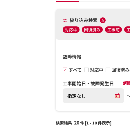
絞り込み検索
5
対応中
回復済み
工事前
故障情報
すべて
対応中
回復済み
工事開始日・故障発生日
解
20
検索結果
件 [1 - 10 件表示]