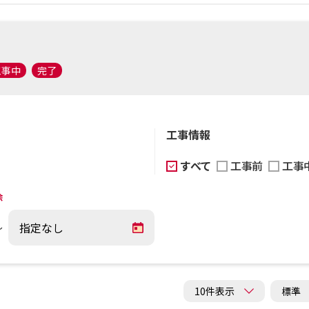
工事中
完了
工事情報
すべて
工事前
工事
除
～