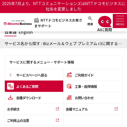
2025年7月より、NTTコミュニケーションズはNTTドコモビジネスに
社名を変更しました
日本語
English
NTTドコモビジネスお客さ
NTTドコモビジネスお客さまサポート
検索
MENU
まサポート
日本語
English
サポートトップ
サービス名から探す : Bizメール＆ウェブ プレミアム r3に関するよくあるご質問
サービス名から探す
サービスに関するメニュー・サポート情報
履歴・お気に入り
サービスページへ戻る
ご利用ガイド
お知らせ
サポートサイトの使い方
よくあるご質問
工事・故障情報
各種ダウンロード
お問い合わせ
工事・故障情報通知サー
OCNのお客さまはこちら
ビス
お手続き
各種マニュアル
オフィシャルサイト
ご利用上の注意