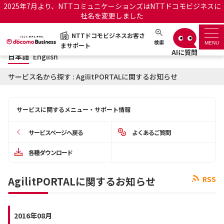
2025年7月より、NTTコミュニケーションズはNTTドコモビジネスに
社名を変更しました
日本語
English
NTTドコモビジネスお客さ
NTTドコモビジネスお客さまサポート
検索
MENU
まサポート
日本語
English
サポートトップ
サービス名から探す : AgilitPORTALに関するお知らせ
サービス名から探す
サービスに関するメニュー・サポート情報
履歴・お気に入り
サービスページへ戻る
よくあるご質問
お知らせ
サポートサイトの使い方
各種ダウンロード
工事・故障情報通知サー
OCNのお客さまはこちら
AgilitPORTALに関するお知らせ
RSS
ビス
オフィシャルサイト
2016年08月