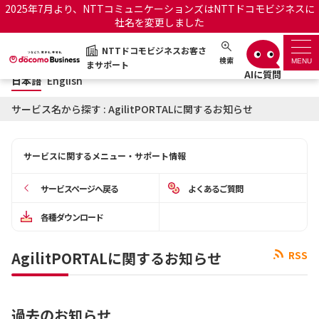
2025年7月より、NTTコミュニケーションズはNTTドコモビジネスに
社名を変更しました
日本語
English
NTTドコモビジネスお客さ
NTTドコモビジネスお客さまサポート
検索
MENU
まサポート
日本語
English
サポートトップ
サービス名から探す : AgilitPORTALに関するお知らせ
サービス名から探す
サービスに関するメニュー・サポート情報
履歴・お気に入り
サービスページへ戻る
よくあるご質問
お知らせ
サポートサイトの使い方
各種ダウンロード
工事・故障情報通知サー
OCNのお客さまはこちら
AgilitPORTALに関するお知らせ
RSS
ビス
オフィシャルサイト
過去のお知らせ