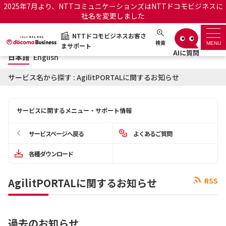
2025年7月より、NTTコミュニケーションズはNTTドコモビジネスに
社名を変更しました
日本語
English
NTTドコモビジネスお客さ
NTTドコモビジネスお客さまサポート
検索
MENU
まサポート
日本語
English
サポートトップ
サービス名から探す : AgilitPORTALに関するお知らせ
サービス名から探す
サービスに関するメニュー・サポート情報
履歴・お気に入り
サービスページへ戻る
よくあるご質問
お知らせ
サポートサイトの使い方
各種ダウンロード
工事・故障情報通知サー
OCNのお客さまはこちら
AgilitPORTALに関するお知らせ
RSS
ビス
オフィシャルサイト
過去のお知らせ