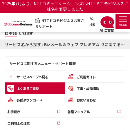
2025年7月より、NTTコミュニケーションズはNTTドコモビジネスに
社名を変更しました
日本語
English
NTTドコモビジネスお客さ
NTTドコモビジネスお客さまサポート
検索
MENU
まサポート
日本語
English
サポートトップ
サービス名から探す : Bizメール＆ウェブ プレミアム r3に関するよくあるご質問
サービス名から探す
サービスに関するメニュー・サポート情報
履歴・お気に入り
サービスページへ戻る
ご利用ガイド
お知らせ
サポートサイトの使い方
よくあるご質問
工事・故障情報
各種ダウンロード
お問い合わせ
工事・故障情報通知サー
OCNのお客さまはこちら
ビス
お手続き
各種マニュアル
オフィシャルサイト
ご利用上の注意