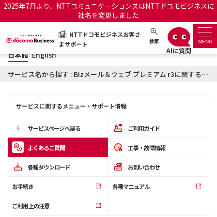
2025年7月より、NTTコミュニケーションズはNTTドコモビジネスに
社名を変更しました
日本語
English
NTTドコモビジネスお客さ
NTTドコモビジネスお客さまサポート
検索
MENU
まサポート
日本語
English
サポートトップ
サービス名から探す : Bizメール＆ウェブ プレミアム r3に関するよくあるご質問
サービス名から探す
サービスに関するメニュー・サポート情報
履歴・お気に入り
サービスページへ戻る
ご利用ガイド
お知らせ
サポートサイトの使い方
よくあるご質問
工事・故障情報
各種ダウンロード
お問い合わせ
工事・故障情報通知サー
OCNのお客さまはこちら
ビス
お手続き
各種マニュアル
オフィシャルサイト
ご利用上の注意