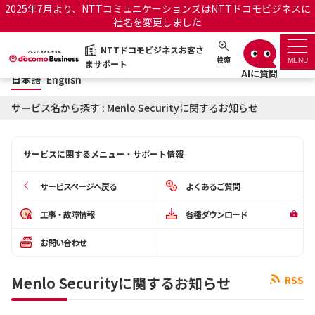
2025年7月より、NTTコミュニケーションズはNTTドコモビジネスに
社名を変更しました
日本語
English
NTTドコモビジネスお客さ
NTTドコモビジネスお客さまサポート
検索
MENU
まサポート
日本語
English
サポートトップ
サービス名から探す : Menlo Securityに関するお知らせ
サービス名から探す
サービスに関するメニュー・サポート情報
履歴・お気に入り
サービスページへ戻る
よくあるご質問
お知らせ
サポートサイトの使い方
工事・故障情報
各種ダウンロード
お問い合わせ
工事・故障情報通知サー
OCNのお客さまはこちら
ビス
Menlo Securityに関するお知らせ
RSS
オフィシャルサイト