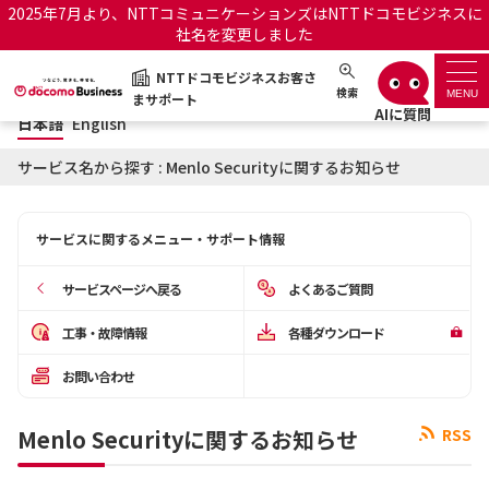
2025年7月より、NTTコミュニケーションズはNTTドコモビジネスに
社名を変更しました
日本語
English
NTTドコモビジネスお客さ
NTTドコモビジネスお客さまサポート
検索
MENU
まサポート
日本語
English
サポートトップ
サービス名から探す : Menlo Securityに関するお知らせ
サービス名から探す
サービスに関するメニュー・サポート情報
履歴・お気に入り
サービスページへ戻る
よくあるご質問
お知らせ
サポートサイトの使い方
工事・故障情報
各種ダウンロード
お問い合わせ
工事・故障情報通知サー
OCNのお客さまはこちら
ビス
Menlo Securityに関するお知らせ
RSS
オフィシャルサイト