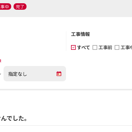
工事中
完了
工事情報
すべて
工事前
工事
除
～
せんでした。