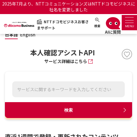
2025年7月より、NTTコミュニケーションズはNTTドコモビジネスに
社名を変更しました
日本語
English
NTTドコモビジネスお客さ
NTTドコモビジネスお客さまサポート
検索
MENU
まサポート
日本語
English
サポートトップ
本人確認アシストAPI
サービス名から探す
サービス詳細はこちら
履歴・お気に入り
お知らせ
サポートサイトの使い方
工事・故障情報通知サー
OCNのお客さまはこちら
検索
ビス
オフィシャルサイト
直近1週間で登録・更新されたコンテンツ