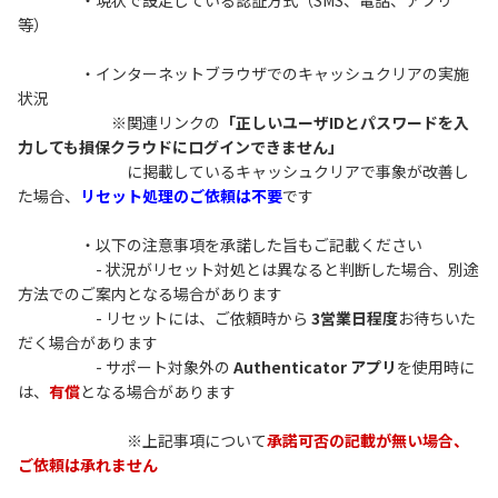
・現状で設定している認証方式（SMS、電話、アプリ
等）
・インターネットブラウザでのキャッシュクリアの実施
状況
※関連リンクの
「正しいユーザIDとパスワードを入
力しても損保クラウドにログインできません」
に掲載しているキャッシュクリアで事象が改善し
た場合、
リセット処理のご依頼は不要
です
・以下の注意事項を承諾した旨もご記載ください
- 状況がリセット対処とは異なると判断した場合、別途
方法でのご案内となる場合があります
- リセットには、ご依頼時から
3営業日程度
お待ちいた
だく場合があります
- サポート対象外の
Authenticator アプリ
を使用時に
は、
有償
となる場合があります
※上記事項について
承諾可否の記載が無い場合、
ご依頼は承れません