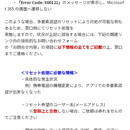
・
「Error Code: 500121」
のメッセージが表示し、Microsof
t 365 の画面へ遷移しない
このような場合、多要素認証のリセットにより対処が可能な例も
あるため、窓口側にてリセット処理を
実施しますので、状況が上記に該当する場合には、下記の関連リ
ンク内の技術的なお問い合わせフォーム
の「お問合せ内容」の項目に
以下情報の全てをご記載
の上、窓口
までご連絡ください。
＜リセット処理に必要な情報＞
・具体的な発生状況
例）携帯電話の機種変更により、アプリでの多要素認
証が出来なくなった
・リセット希望のユーザー名(メールアドレス)
※
登録上と合致
しない場合、ご依頼は承れませんの
でご注意ください