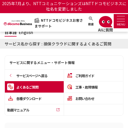
2025年7月より、NTTコミュニケーションズはNTTドコモビジネスに
社名を変更しました
日本語
English
NTTドコモビジネスお客さ
NTTドコモビジネスお客さまサポート
検索
MENU
まサポート
日本語
English
サポートトップ
サービス名から探す : 損保クラウドに関するよくあるご質問
サービス名から探す
サービスに関するメニュー・サポート情報
履歴・お気に入り
サービスページへ戻る
ご利用ガイド
お知らせ
サポートサイトの使い方
よくあるご質問
工事・故障情報
各種ダウンロード
お問い合わせ
工事・故障情報通知サー
OCNのお客さまはこちら
ビス
動画マニュアル
オフィシャルサイト