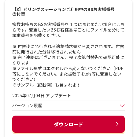
【3】ビリングステーションご利用中のBSお客様番号
の付替
複数お持ちのBSお客様番号を１つにまとめたい場合はこち
らです。変更したいBSお客様番号ごとにファイルを分けて
請求番号を記載ください。
※ 付替後に発行される適格請求書から変更されます。付替
前に発行された分は移行されません
※ 完了連絡はございません、完了次第付替先で確認可能に
なります
※ファイル形式はエクセルから変えないでください（PDF
等にしないでください。また拡張子を.xls等に変更しない
でください）
※サンプル（記載例）も含まれます
2025年07月04日 アップデート
バージョン履歴
ダウンロード