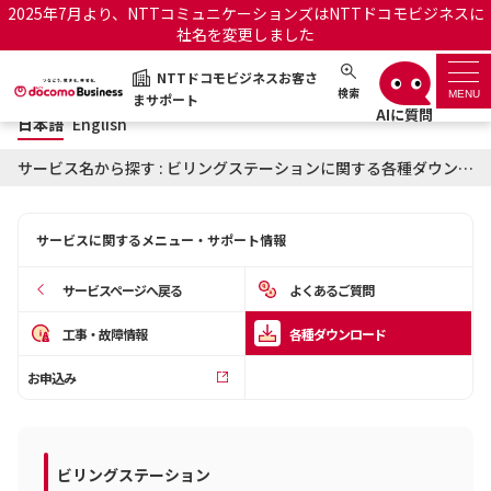
2025年7月より、NTTコミュニケーションズはNTTドコモビジネスに
社名を変更しました
日本語
English
NTTドコモビジネスお客さ
NTTドコモビジネスお客さまサポート
検索
MENU
まサポート
日本語
English
サポートトップ
サービス名から探す : ビリングステーションに関する各種ダウンロード
サービス名から探す
サービスに関するメニュー・サポート情報
履歴・お気に入り
サービスページへ戻る
よくあるご質問
お知らせ
サポートサイトの使い方
工事・故障情報
各種ダウンロード
お申込み
工事・故障情報通知サー
OCNのお客さまはこちら
ビス
オフィシャルサイト
ビリングステーション