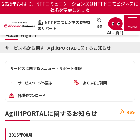
2025年7月より、NTTコミュニケーションズはNTTドコモビジネスに
社名を変更しました
日本語
English
NTTドコモビジネスお客さ
NTTドコモビジネスお客さまサポート
検索
MENU
まサポート
日本語
English
サポートトップ
サービス名から探す : AgilitPORTALに関するお知らせ
サービス名から探す
サービスに関するメニュー・サポート情報
履歴・お気に入り
サービスページへ戻る
よくあるご質問
お知らせ
サポートサイトの使い方
各種ダウンロード
工事・故障情報通知サー
OCNのお客さまはこちら
AgilitPORTALに関するお知らせ
RSS
ビス
オフィシャルサイト
2016年08月