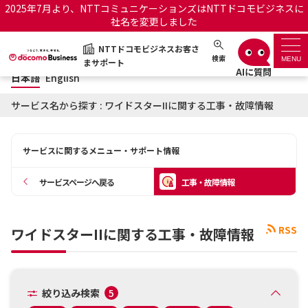
2025年7月より、NTTコミュニケーションズはNTTドコモビジネスに
社名を変更しました
日本語
English
NTTドコモビジネスお客さ
NTTドコモビジネスお客さまサポート
検索
MENU
まサポート
日本語
English
サポートトップ
サービス名から探す : ワイドスターIIに関する工事・故障情報
サービス名から探す
サービスに関するメニュー・サポート情報
履歴・お気に入り
サービスページへ戻る
工事・故障情報
お知らせ
サポートサイトの使い方
RSS
ワイドスターIIに関する工事・故障情報
工事・故障情報通知サー
OCNのお客さまはこちら
ビス
オフィシャルサイト
絞り込み検索
5