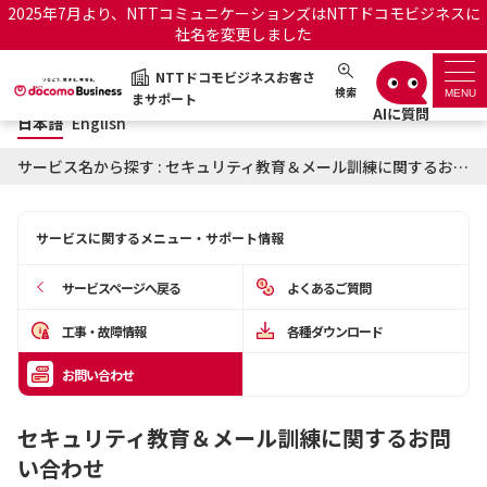
2025年7月より、NTTコミュニケーションズはNTTドコモビジネスに
社名を変更しました
日本語
English
NTTドコモビジネスお客さ
NTTドコモビジネスお客さまサポート
検索
MENU
まサポート
日本語
English
サポートトップ
サービス名から探す : セキュリティ教育＆メール訓練に関するお問い合わせ
サービス名から探す
サービスに関するメニュー・サポート情報
履歴・お気に入り
サービスページへ戻る
よくあるご質問
お知らせ
サポートサイトの使い方
工事・故障情報
各種ダウンロード
お問い合わせ
工事・故障情報通知サー
OCNのお客さまはこちら
ビス
セキュリティ教育＆メール訓練に関するお問
オフィシャルサイト
い合わせ