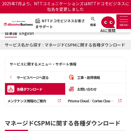
2025年7月より、NTTコミュニケーションズはNTTドコモビジネスに
社名を変更しました
日本語
English
NTTドコモビジネスお客さ
NTTドコモビジネスお客さまサポート
検索
MENU
まサポート
日本語
English
サポートトップ
サービス名から探す : マネージドCSPMに関する各種ダウンロード
サービス名から探す
サービスに関するメニュー・サポート情報
履歴・お気に入り
サービスページへ戻る
工事・故障情報
お知らせ
サポートサイトの使い方
各種ダウンロード
お問い合わせ
メンテナンス情報のご案内
Prisma Cloud／Cortex Cloud稼働状況のご案内
工事・故障情報通知サー
OCNのお客さまはこちら
ビス
マネージドCSPMに関する各種ダウンロード
オフィシャルサイト