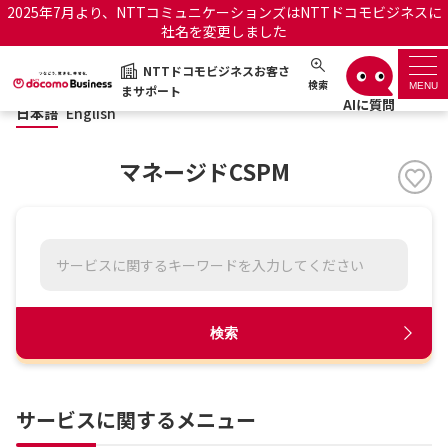
2025年7月より、NTTコミュニケーションズはNTTドコモビジネスに
社名を変更しました
日本語
English
NTTドコモビジネスお客さ
NTTドコモビジネスお客さまサポート
検索
MENU
まサポート
日本語
English
サポートトップ
マネージドCSPM
サービス名から探す
履歴・お気に入り
お知らせ
サポートサイトの使い方
検索
工事・故障情報通知サー
OCNのお客さまはこちら
ビス
サービスに関するメニュー
オフィシャルサイト