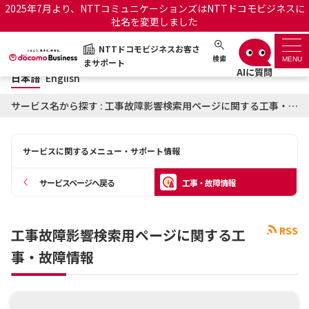
2025年7月より、NTTコミュニケーションズはNTTドコモビジネスに
社名を変更しました
日本語
English
NTTドコモビジネスお客さ
NTTドコモビジネスお客さまサポート
検索
MENU
まサポート
日本語
English
サポートトップ
サービス名から探す : 工事故障影響検索用ページに関する工事・故障情報
サービス名から探す
サービスに関するメニュー・サポート情報
履歴・お気に入り
サービスページへ戻る
工事・故障情報
お知らせ
サポートサイトの使い方
RSS
工事故障影響検索用ページに関する工
工事・故障情報通知サー
OCNのお客さまはこちら
ビス
事・故障情報
オフィシャルサイト