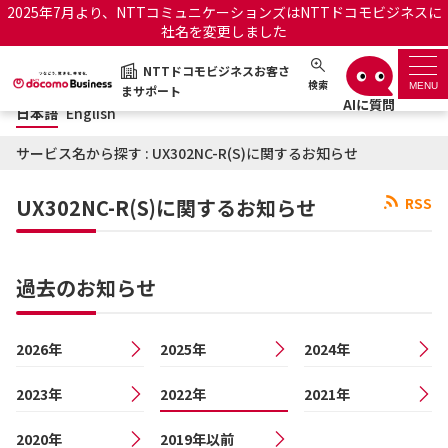
2025年7月より、NTTコミュニケーションズはNTTドコモビジネスに
社名を変更しました
日本語
English
NTTドコモビジネスお客さ
NTTドコモビジネスお客さまサポート
検索
MENU
まサポート
日本語
English
サポートトップ
サービス名から探す : UX302NC-R(S)に関するお知らせ
サービス名から探す
UX302NC-R(S)に関するお知らせ
RSS
履歴・お気に入り
過去のお知らせ
お知らせ
サポートサイトの使い方
2026年
2025年
工事・故障情報通知サー
2024年
OCNのお客さまはこちら
ビス
2023年
2022年
2021年
オフィシャルサイト
2020年
2019年以前