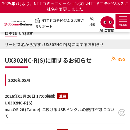
2025年7月より、NTTコミュニケーションズはNTTドコモビジネスに
社名を変更しました
日本語
English
NTTドコモビジネスお客さ
NTTドコモビジネスお客さまサポート
検索
MENU
まサポート
日本語
English
サポートトップ
サービス名から探す : UX302NC-R(S)に関するお知らせ
サービス名から探す
UX302NC-R(S)に関するお知らせ
RSS
履歴・お気に入り
2026年05月
お知らせ
サポートサイトの使い方
2026年05月26日 17:00掲載
重要
工事・故障情報通知サー
UX302NC-R(S)
OCNのお客さまはこちら
ビス
macOS 26 (Tahoe) におけるUSBドングルの使用不可につい
て
オフィシャルサイト