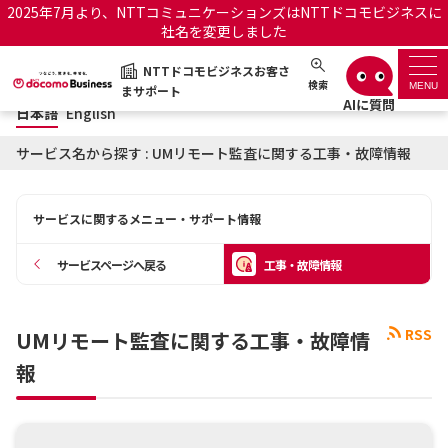
2025年7月より、NTTコミュニケーションズはNTTドコモビジネスに
社名を変更しました
日本語
English
NTTドコモビジネスお客さ
NTTドコモビジネスお客さまサポート
検索
MENU
まサポート
日本語
English
サポートトップ
サービス名から探す : UMリモート監査に関する工事・故障情報
サービス名から探す
サービスに関するメニュー・サポート情報
履歴・お気に入り
サービスページへ戻る
工事・故障情報
お知らせ
サポートサイトの使い方
RSS
UMリモート監査に関する工事・故障情
工事・故障情報通知サー
OCNのお客さまはこちら
ビス
報
オフィシャルサイト