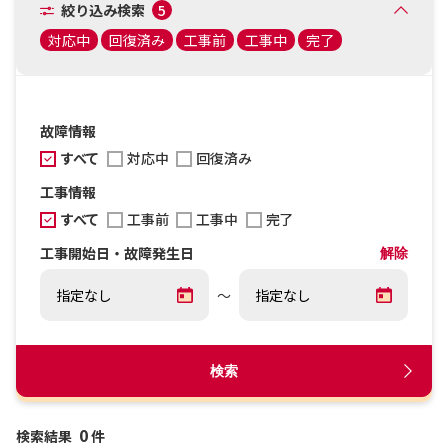
絞り込み検索
5
対応中
回復済み
工事前
工事中
完了
故障情報
すべて
対応中
回復済み
工事情報
すべて
工事前
工事中
完了
工事開始日・故障発生日
解除
～
検索
0
検索結果
件