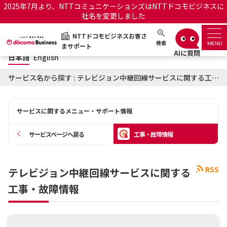
2025年7月より、NTTコミュニケーションズはNTTドコモビジネスに
社名を変更しました
日本語
English
NTTドコモビジネスお客さ
NTTドコモビジネスお客さまサポート
検索
MENU
まサポート
日本語
English
サポートトップ
サービス名から探す : テレビジョン中継回線サービスに関する工事・故障情報
サービス名から探す
サービスに関するメニュー・サポート情報
履歴・お気に入り
サービスページへ戻る
工事・故障情報
お知らせ
サポートサイトの使い方
RSS
テレビジョン中継回線サービスに関する
工事・故障情報通知サー
OCNのお客さまはこちら
ビス
工事・故障情報
オフィシャルサイト