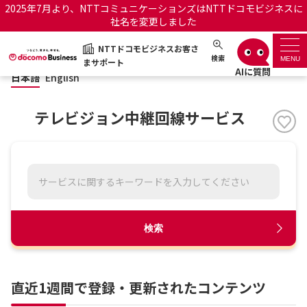
2025年7月より、NTTコミュニケーションズはNTTドコモビジネスに
社名を変更しました
日本語
English
NTTドコモビジネスお客さ
NTTドコモビジネスお客さまサポート
検索
MENU
まサポート
日本語
English
サポートトップ
テレビジョン中継回線サービス
サービス名から探す
履歴・お気に入り
お知らせ
サポートサイトの使い方
検索
工事・故障情報通知サー
OCNのお客さまはこちら
ビス
直近1週間で登録・更新されたコンテンツ
オフィシャルサイト