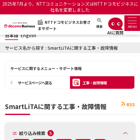
2025年7月より、NTTコミュニケーションズはNTTドコモビジネスに
社名を変更しました
日本語
English
NTTドコモビジネスお客さ
NTTドコモビジネスお客さまサポート
検索
MENU
まサポート
日本語
English
サポートトップ
サービス名から探す : SmartLiTAに関する工事・故障情報
サービス名から探す
サービスに関するメニュー・サポート情報
履歴・お気に入り
サービスページへ戻る
工事・故障情報
お知らせ
サポートサイトの使い方
RSS
SmartLiTAに関する工事・故障情報
工事・故障情報通知サー
OCNのお客さまはこちら
ビス
オフィシャルサイト
絞り込み検索
5