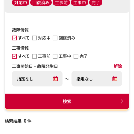
対応中
回復済み
工事前
工事中
完了
故障情報
すべて
対応中
回復済み
工事情報
すべて
工事前
工事中
完了
工事開始日・故障発生日
解除
～
検索
0
検索結果
件