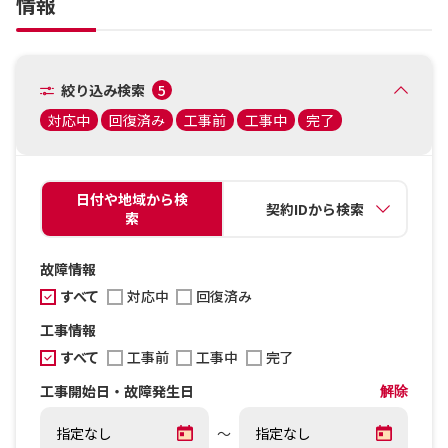
情報
絞り込み検索
5
対応中
回復済み
工事前
工事中
完了
日付や地域から検
契約IDから検索
索
故障情報
すべて
対応中
回復済み
工事情報
すべて
工事前
工事中
完了
工事開始日・故障発生日
解除
～