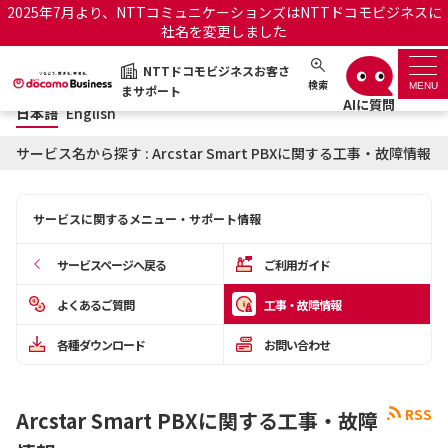
2025年7月より、NTTコミュニケーションズはNTTドコモビジネスに
社名を変更しました
日本語
English
NTTドコモビジネスお客さ
NTTドコモビジネスお客さまサポート
検索
MENU
まサポート
日本語
English
サポートトップ
サービス名から探す : Arcstar Smart PBXに関する工事・故障情報
サービス名から探す
サービスに関するメニュー・サポート情報
履歴・お気に入り
サービスページへ戻る
ご利用ガイド
お知らせ
サポートサイトの使い方
よくあるご質問
工事・故障情報
各種ダウンロード
お問い合わせ
工事・故障情報通知サー
OCNのお客さまはこちら
ビス
RSS
Arcstar Smart PBXに関する工事・故障
オフィシャルサイト