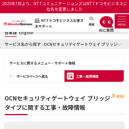
2025年7月より、NTTコミュニケーションズはNTTドコモビジネスに
社名を変更しました
日本語
English
NTTドコモビジネスお客さ
NTTドコモビジネスお客さまサポート
検索
MENU
まサポート
日本語
English
サポートトップ
サービス名から探す : OCNセキュリティゲートウェイ ブリッジタイプに関する工事・故障情報
サービス名から探す
サービスに関するメニュー・サポート情報
履歴・お気に入り
サービスページへ戻る
工事・故障情報
お知らせ
サポートサイトの使い方
RSS
OCNセキュリティゲートウェイ ブリッジ
工事・故障情報通知サー
OCNのお客さまはこちら
ビス
タイプに関する工事・故障情報
オフィシャルサイト