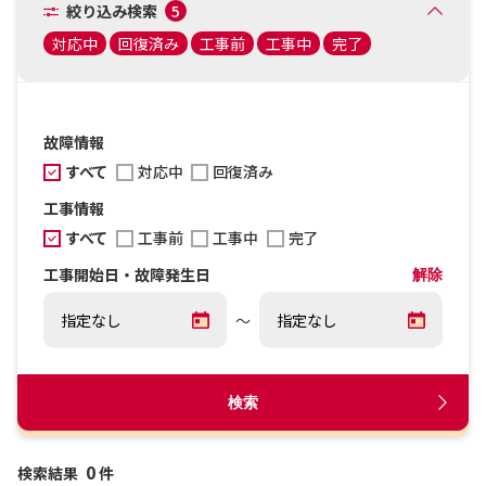
絞り込み検索
5
対応中
回復済み
工事前
工事中
完了
故障情報
すべて
対応中
回復済み
工事情報
すべて
工事前
工事中
完了
工事開始日・故障発生日
解除
～
検索
0
検索結果
件