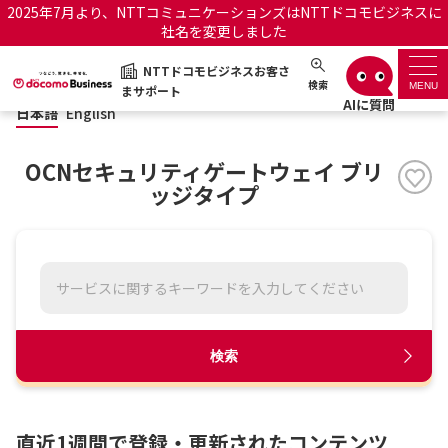
2025年7月より、NTTコミュニケーションズはNTTドコモビジネスに
社名を変更しました
日本語
English
NTTドコモビジネスお客さ
NTTドコモビジネスお客さまサポート
検索
MENU
まサポート
日本語
English
サポートトップ
OCNセキュリティゲートウェイ ブリ
サービス名から探す
ッジタイプ
履歴・お気に入り
お知らせ
サポートサイトの使い方
工事・故障情報通知サー
OCNのお客さまはこちら
検索
ビス
オフィシャルサイト
直近1週間で登録・更新されたコンテンツ