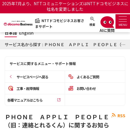
2025年7月より、NTTコミュニケーションズはNTTドコモビジネスに
社名を変更しました
日本語
English
NTTドコモビジネスお客さ
NTTドコモビジネスお客さまサポート
検索
MENU
まサポート
日本語
English
サポートトップ
サービス名から探す : ＰＨＯＮＥ ＡＰＰＬＩ ＰＥＯＰＬＥ（旧：連絡とれるくん）に関するお知らせ
サービス名から探す
サービスに関するメニュー・サポート情報
履歴・お気に入り
サービスページへ戻る
よくあるご質問
お知らせ
サポートサイトの使い方
工事・故障情報
お問い合わせ
各種マニュアルはこちら
工事・故障情報通知サー
OCNのお客さまはこちら
ビス
ＰＨＯＮＥ ＡＰＰＬＩ ＰＥＯＰＬＥ
RSS
オフィシャルサイト
（旧：連絡とれるくん）に関するお知ら