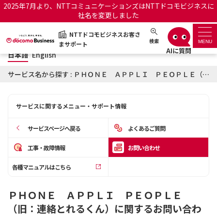
2025年7月より、NTTコミュニケーションズはNTTドコモビジネスに
バーチャルアシスタント あおい
社名を変更しました
日本語
English
NTTドコモビジネスお客さ
NTTドコモビジネスお客さまサポート
検索
MENU
まサポート
日本語
English
サポートトップ
サービス名から探す : ＰＨＯＮＥ ＡＰＰＬＩ ＰＥＯＰＬＥ（旧：連絡とれるくん）に関するお問い合わせ
サービス名から探す
サービスに関するメニュー・サポート情報
履歴・お気に入り
サービスページへ戻る
よくあるご質問
お知らせ
サポートサイトの使い方
工事・故障情報
お問い合わせ
各種マニュアルはこちら
工事・故障情報通知サー
OCNのお客さまはこちら
ビス
ＰＨＯＮＥ ＡＰＰＬＩ ＰＥＯＰＬＥ
オフィシャルサイト
（旧：連絡とれるくん）に関するお問い合わ