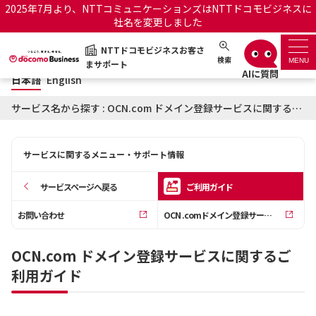
2025年7月より、NTTコミュニケーションズはNTTドコモビジネスに
社名を変更しました
日本語
English
NTTドコモビジネスお客さ
NTTドコモビジネスお客さまサポート
検索
MENU
まサポート
日本語
English
サポートトップ
サービス名から探す : OCN.com ドメイン登録サービスに関するご利用ガイド
サービス名から探す
サービスに関するメニュー・サポート情報
履歴・お気に入り
サービスページへ戻る
ご利用ガイド
お知らせ
サポートサイトの使い方
お問い合わせ
OCN .comドメイン登録サービス／ドメインマネージャー
工事・故障情報通知サー
OCNのお客さまはこちら
OCN.com ドメイン登録サービスに関するご
ビス
利用ガイド
オフィシャルサイト