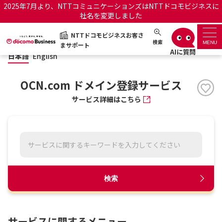
2025年7月より、NTTコミュニケーションズはNTTドコモビジネスに
社名を変更しました
日本語
English
NTTドコモビジネスお客さ
NTTドコモビジネスお客さまサポート
検索
MENU
まサポート
日本語
English
サポートトップ
OCN.com ドメイン登録サービス
サービス名から探す
サービス詳細はこちら
履歴・お気に入り
お知らせ
サポートサイトの使い方
工事・故障情報通知サー
OCNのお客さまはこちら
検索
ビス
オフィシャルサイト
サービスに関するメニュー