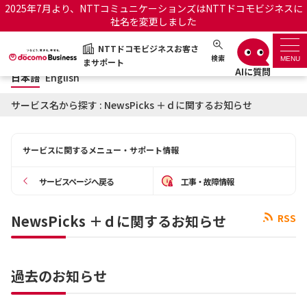
2025年7月より、NTTコミュニケーションズはNTTドコモビジネスに
社名を変更しました
日本語
English
NTTドコモビジネスお客さ
NTTドコモビジネスお客さまサポート
検索
MENU
まサポート
日本語
English
サポートトップ
サービス名から探す : NewsPicks ＋ｄに関するお知らせ
サービス名から探す
サービスに関するメニュー・サポート情報
履歴・お気に入り
サービスページへ戻る
工事・故障情報
お知らせ
サポートサイトの使い方
NewsPicks ＋ｄに関するお知らせ
RSS
工事・故障情報通知サー
OCNのお客さまはこちら
ビス
過去のお知らせ
オフィシャルサイト