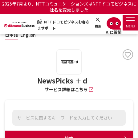
2025年7月より、NTTコミュニケーションズはNTTドコモビジネスに
社名を変更しました
日本語
English
NTTドコモビジネスお客さ
NTTドコモビジネスお客さまサポート
検索
MENU
まサポート
日本語
English
サポートトップ
サービス名から探す
履歴・お気に入り
NewsPicks ＋ｄ
サービス詳細はこちら
お知らせ
サポートサイトの使い方
工事・故障情報通知サー
OCNのお客さまはこちら
ビス
オフィシャルサイト