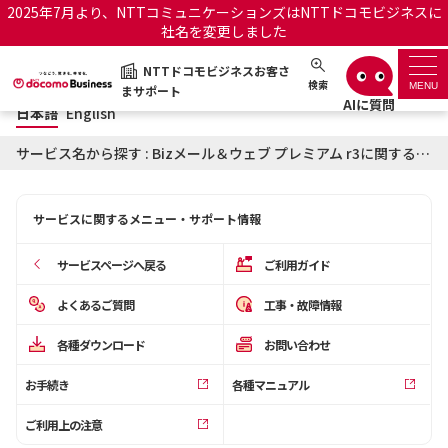
2025年7月より、NTTコミュニケーションズはNTTドコモビジネスに
社名を変更しました
日本語
English
NTTドコモビジネスお客さ
NTTドコモビジネスお客さまサポート
検索
MENU
まサポート
日本語
English
サポートトップ
サービス名から探す : Bizメール＆ウェブ プレミアム r3に関するお知らせ
サービス名から探す
サービスに関するメニュー・サポート情報
履歴・お気に入り
サービスページへ戻る
ご利用ガイド
お知らせ
サポートサイトの使い方
よくあるご質問
工事・故障情報
各種ダウンロード
お問い合わせ
工事・故障情報通知サー
OCNのお客さまはこちら
ビス
お手続き
各種マニュアル
オフィシャルサイト
ご利用上の注意