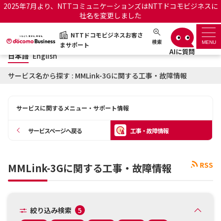
2025年7月より、NTTコミュニケーションズはNTTドコモビジネスに
社名を変更しました
日本語
English
NTTドコモビジネスお客さ
NTTドコモビジネスお客さまサポート
検索
MENU
まサポート
日本語
English
サポートトップ
サービス名から探す : MMLink-3Gに関する工事・故障情報
サービス名から探す
サービスに関するメニュー・サポート情報
履歴・お気に入り
サービスページへ戻る
工事・故障情報
お知らせ
サポートサイトの使い方
RSS
MMLink-3Gに関する工事・故障情報
工事・故障情報通知サー
OCNのお客さまはこちら
ビス
オフィシャルサイト
絞り込み検索
5