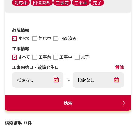
対応中
回復済み
工事前
工事中
完了
故障情報
すべて
対応中
回復済み
工事情報
すべて
工事前
工事中
完了
工事開始日・故障発生日
解除
～
検索
0
検索結果
件